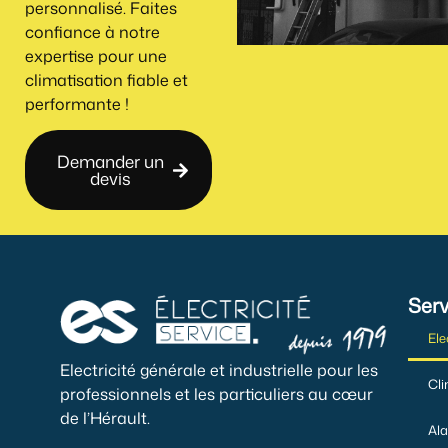
personnalisé. Faites
confiance à notre
expertise pour une
climatisation fiable et
performante !
Demander un
devis
Serv
Ele
Electricité générale et industrielle pour les
Cli
professionnels et les particuliers au cœur
de l’Hérault.
Ala