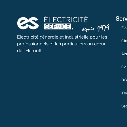
Serv
Ele
Electricité générale et industrielle pour les
Cli
professionnels et les particuliers au cœur
de l’Hérault.
Ala
Con
RG
IRV
Séc